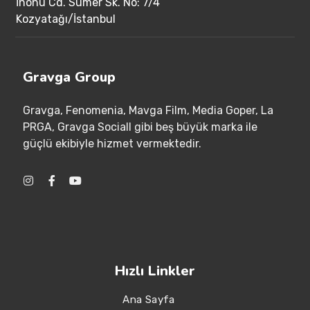
İnönü Cd. Sümer Sk. No: 7/4
Kozyatağı/İstanbul
Gravga Group
Gravga
, Fenomenia
, Mavga Film
, Media Goper
, La
PRGA
, Gravga Sociall gibi beş büyük marka ile
güçlü ekibiyle hizmet vermektedir
.
Hızlı Linkler
Ana Sayfa